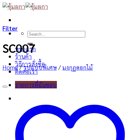
Skip
to
content
Filter
Search
for:
SC007
หน้าแรก
ร้านค้า
วิธีการสั่งซื้อ
Home
/
รูปแบบพิเศษ
/
มงกุฏดอกไม้
ติดต่อเรา
รายการที่ฉันชอบ