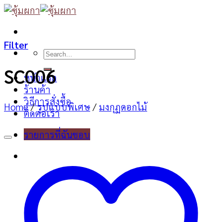
Skip
to
content
Filter
Search
for:
SC006
หน้าแรก
ร้านค้า
วิธีการสั่งซื้อ
Home
/
รูปแบบพิเศษ
/
มงกุฏดอกไม้
ติดต่อเรา
รายการที่ฉันชอบ