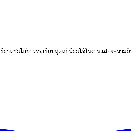
าแซมไม้ขาวห่อเรียบสุดเก่ นิยมใช้ในงานแสดงความยิน