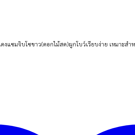
แดงแซมจิบโซขาว(ดอกไม้สด)ผูกโบว์เรียบง่าย เหมาะสำ