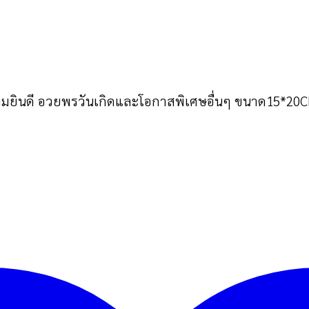
ยินดี อวยพรวันเกิดและโอกาสพิเศษอื่นๆ ขนาด15*20C