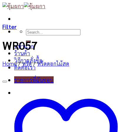
Skip
to
content
Filter
Search
for:
WR057
หน้าแรก
ร้านค้า
วิธีการสั่งซื้อ
Home
/
หรีด
/
หรีดดอกไม้สด
ติดต่อเรา
รายการที่ฉันชอบ