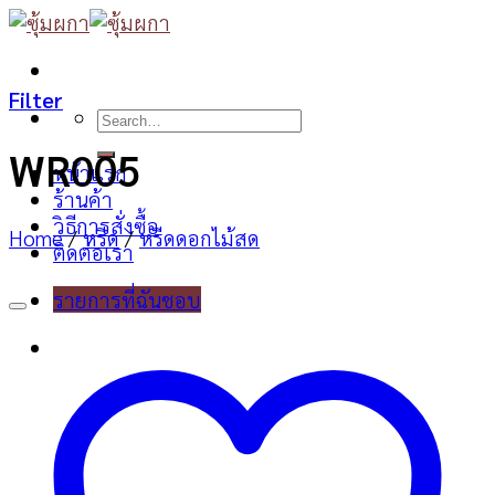
Skip
to
content
Filter
Search
for:
WR005
หน้าแรก
ร้านค้า
วิธีการสั่งซื้อ
Home
/
หรีด
/
หรีดดอกไม้สด
ติดต่อเรา
รายการที่ฉันชอบ