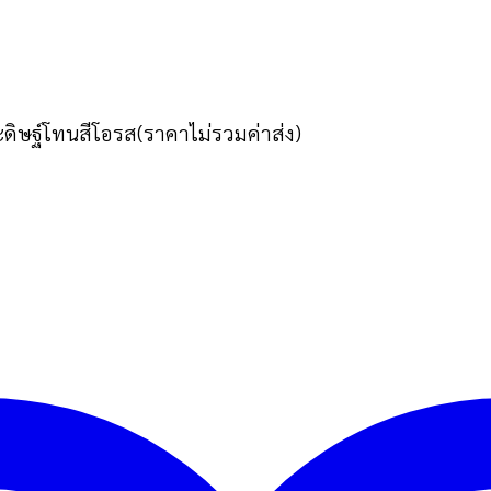
ิษฐ์โทนสีโอรส(ราคาไม่รวมค่าส่ง)