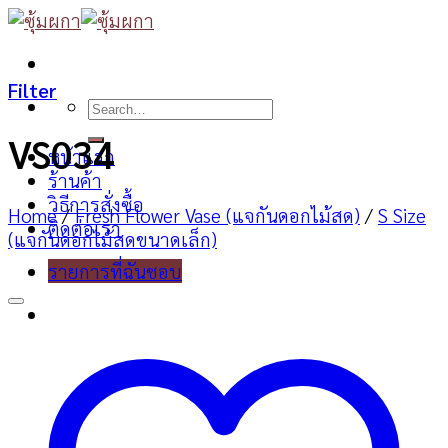
Skip
to
content
Filter
Search
for:
VS034
หน้าแรก
ร้านค้า
วิธีการสั่งซื้อ
Home
/
Fresh Flower Vase (แจกันดอกไม้สด)
/
S Size
ติดต่อเรา
(แจกันดอกไม้สดขนาดเล็ก)
รายการที่ฉันชอบ