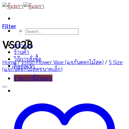
Skip
to
content
Filter
Search
for:
VS028
หน้าแรก
ร้านค้า
วิธีการสั่งซื้อ
Home
/
Fresh Flower Vase (แจกันดอกไม้สด)
/
S Size
ติดต่อเรา
(แจกันดอกไม้สดขนาดเล็ก)
รายการที่ฉันชอบ