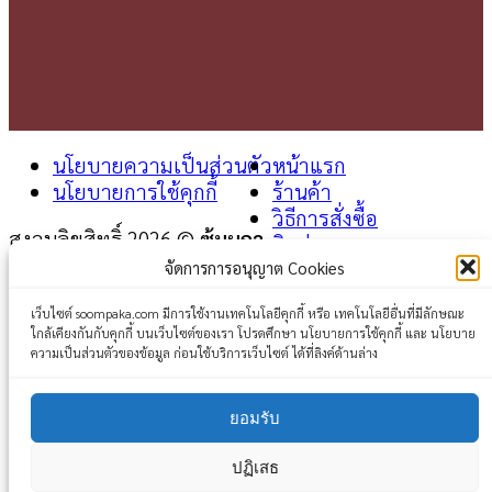
นโยบายความเป็นส่วนตัว
หน้าแรก
นโยบายการใช้คุกกี้
ร้านค้า
วิธีการสั่งซื้อ
สงวนลิขสิทธิ์ 2026 ©
ซุ้มผกา
ติดต่อเรา
จัดการการอนุญาต Cookies
Login
เว็บไซต์ soompaka.com มีการใช้งานเทคโนโลยีคุกกี้ หรือ เทคโนโลยีอื่นที่มีลักษณะ
ใกล้เคียงกันกับคุกกี้ บนเว็บไซต์ของเรา โปรดศึกษา นโยบายการใช้คุกกี้ และ นโยบาย
Username or email address
*
ความเป็นส่วนตัวของข้อมูล ก่อนใช้บริการเว็บไซต์ ได้ที่ลิงค์ด้านล่าง
Password
*
ยอมรับ
Remember me
Log in
ปฏิเสธ