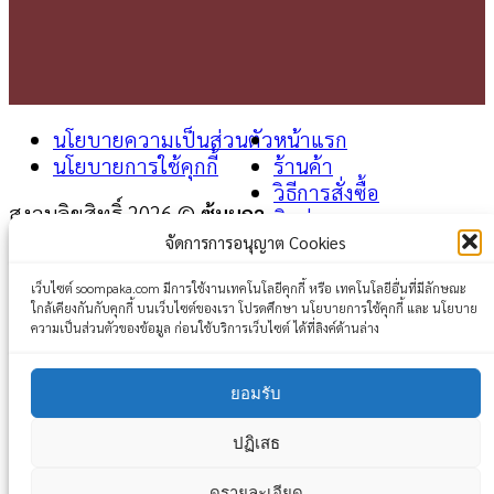
นโยบายความเป็นส่วนตัว
หน้าแรก
นโยบายการใช้คุกกี้
ร้านค้า
วิธีการสั่งซื้อ
สงวนลิขสิทธิ์ 2026 ©
ซุ้มผกา
ติดต่อเรา
จัดการการอนุญาต Cookies
Login
เว็บไซต์ soompaka.com มีการใช้งานเทคโนโลยีคุกกี้ หรือ เทคโนโลยีอื่นที่มีลักษณะ
ใกล้เคียงกันกับคุกกี้ บนเว็บไซต์ของเรา โปรดศึกษา นโยบายการใช้คุกกี้ และ นโยบาย
Username or email address
*
ความเป็นส่วนตัวของข้อมูล ก่อนใช้บริการเว็บไซต์ ได้ที่ลิงค์ด้านล่าง
Password
*
ยอมรับ
Remember me
Log in
ปฏิเสธ
Lost your password?
ดูรายละเอียด