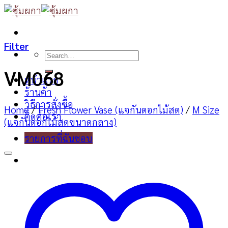
Skip
to
content
Filter
Search
for:
VM068
หน้าแรก
ร้านค้า
วิธีการสั่งซื้อ
Home
/
Fresh Flower Vase (แจกันดอกไม้สด)
/
M Size
ติดต่อเรา
(แจกันดอกไม้สดขนาดกลาง)
รายการที่ฉันชอบ