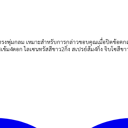
รงพุ่มกลม เหมาะสำหรับการกล่าวขอบคุณเมื่อปิดข้อตกล
เข้ม4ดอก ไลเซนทรัสสีขาว2กิ่ง สเปรย์ส้ม4กิ่ง จิบโซสีข