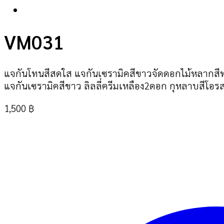
VM031
แจกันโทนสีสดใส แจกันเซรามิคสีขาวจัดดอกไม้หลากสีท
แจกันเซรามิคสีขาว ลิลลี่ครีมเหลือง2ดอก กุหลาบสีโอรส
1,500
฿