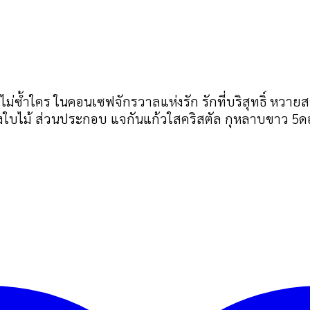
ไม่ซ้ำใคร ในคอนเซฟจักรวาลแห่งรัก รักที่บริสุทธิ์ หว
่งใบไม้ ส่วนประกอบ แจกันแก้วใสคริสตัล กุหลาบขาว 5ด