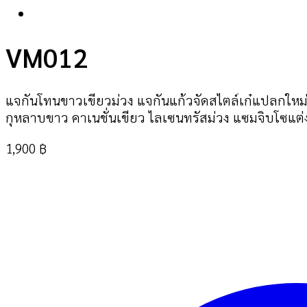
VM012
แจกันโทนขาวเขียวม่วง แจกันแก้วจัดสไตล์เก๋แปลกใหม่
กุหลาบขาว คาเนชั่นเขียว ไลเซนทรัสม่วง แซมจิบโซแต
1,900
฿