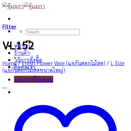
Skip
to
content
Filter
Search
for:
VL152
หน้าแรก
ร้านค้า
วิธีการสั่งซื้อ
Home
/
Fresh Flower Vase (แจกันดอกไม้สด)
/
L Size
ติดต่อเรา
(แจกันดอกไม้สดขนาดใหญ่)
รายการที่ฉันชอบ