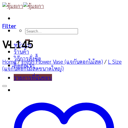
Skip
to
content
Filter
Search
for:
VL145
หน้าแรก
ร้านค้า
วิธีการสั่งซื้อ
Home
/
Fresh Flower Vase (แจกันดอกไม้สด)
/
L Size
ติดต่อเรา
(แจกันดอกไม้สดขนาดใหญ่)
รายการที่ฉันชอบ