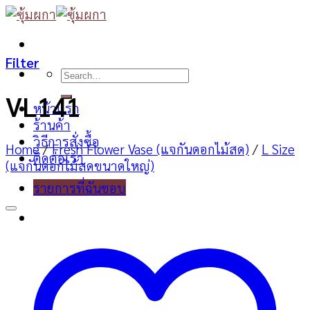
Skip
to
content
Filter
Search
for:
VL141
หน้าแรก
ร้านค้า
วิธีการสั่งซื้อ
Home
/
Fresh Flower Vase (แจกันดอกไม้สด)
/
L Size
ติดต่อเรา
(แจกันดอกไม้สดขนาดใหญ่)
รายการที่ฉันชอบ