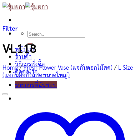
Skip
to
content
Filter
Search
for:
VL118
หน้าแรก
ร้านค้า
วิธีการสั่งซื้อ
Home
/
Fresh Flower Vase (แจกันดอกไม้สด)
/
L Size
ติดต่อเรา
(แจกันดอกไม้สดขนาดใหญ่)
รายการที่ฉันชอบ