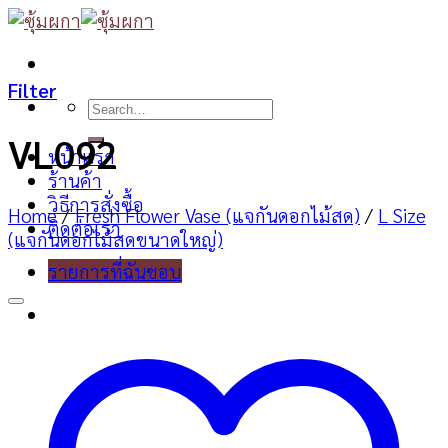
Skip
to
content
Filter
Search
for:
VL092
หน้าแรก
ร้านค้า
วิธีการสั่งซื้อ
Home
/
Fresh Flower Vase (แจกันดอกไม้สด)
/
L Size
ติดต่อเรา
(แจกันดอกไม้สดขนาดใหญ่)
รายการที่ฉันชอบ