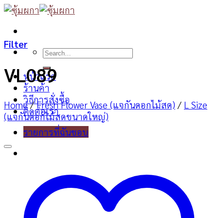
Skip
to
content
Filter
Search
for:
VL089
หน้าแรก
ร้านค้า
วิธีการสั่งซื้อ
Home
/
Fresh Flower Vase (แจกันดอกไม้สด)
/
L Size
ติดต่อเรา
(แจกันดอกไม้สดขนาดใหญ่)
รายการที่ฉันชอบ