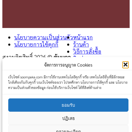
นโยบายความเป็นส่วนตัว
หน้าแรก
นโยบายการใช้คุกกี้
ร้านค้า
วิธีการสั่งซื้อ
สงวนลิขสิทธิ์ 2026 ©
ซุ้มผกา
ติดต่อเรา
จัดการการอนุญาต Cookies
Login
เว็บไซต์ soompaka.com มีการใช้งานเทคโนโลยีคุกกี้ หรือ เทคโนโลยีอื่นที่มีลักษณะ
ใกล้เคียงกันกับคุกกี้ บนเว็บไซต์ของเรา โปรดศึกษา นโยบายการใช้คุกกี้ และ นโยบาย
Username or email address
*
ความเป็นส่วนตัวของข้อมูล ก่อนใช้บริการเว็บไซต์ ได้ที่ลิงค์ด้านล่าง
Password
*
ยอมรับ
Remember me
Log in
ปฏิเสธ
Lost your password?
ดูรายละเอียด