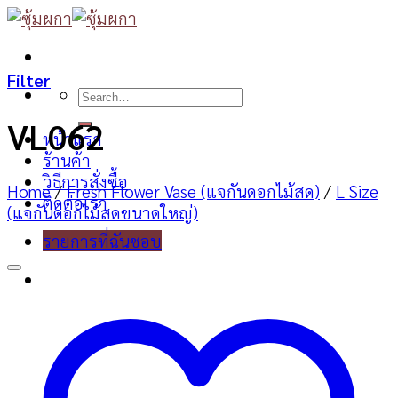
Skip
to
content
Filter
Search
for:
VL062
หน้าแรก
ร้านค้า
วิธีการสั่งซื้อ
Home
/
Fresh Flower Vase (แจกันดอกไม้สด)
/
L Size
ติดต่อเรา
(แจกันดอกไม้สดขนาดใหญ่)
รายการที่ฉันชอบ