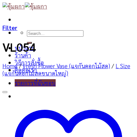
Skip
to
content
Filter
Search
for:
VL054
หน้าแรก
ร้านค้า
วิธีการสั่งซื้อ
Home
/
Fresh Flower Vase (แจกันดอกไม้สด)
/
L Size
ติดต่อเรา
(แจกันดอกไม้สดขนาดใหญ่)
รายการที่ฉันชอบ