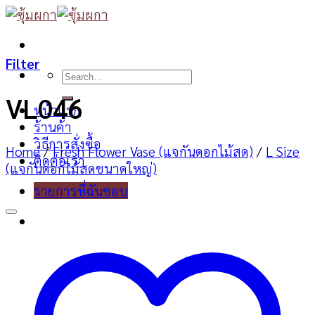
Skip
to
content
Filter
Search
for:
VL046
หน้าแรก
ร้านค้า
วิธีการสั่งซื้อ
Home
/
Fresh Flower Vase (แจกันดอกไม้สด)
/
L Size
ติดต่อเรา
(แจกันดอกไม้สดขนาดใหญ่)
รายการที่ฉันชอบ