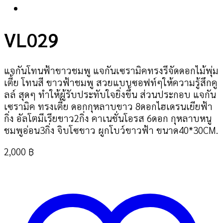
VL029
แจกันโทนฟ้าขาวชมพู แจกันเซรามิคทรงรีจัดดอกไม้พุ่ม
เตี้ย โทนสี ขาวฟ้าชมพู สวยแบบซอฟท์ๆให้ความรู้สึกคู
ลล์ สุดๆ ทำให้ผู้รับประทับใจยิ่งขึ้น ส่วนประกอบ แจกัน
เซรามิค ทรงเตี้ย ดอกกุหลาบขาว 8ดอกไฮเดรนเยียฟ้า
กิ่ง อัลโตมีเรียขาว2กิ่ง คาเนชั่นโอรส 6ดอก กุหลาบหนู
ชมพูอ่อน3กิ่ง จิบโซขาว ผูกโบว์ขาวฟ้า ขนาด40*30CM.
2,000
฿