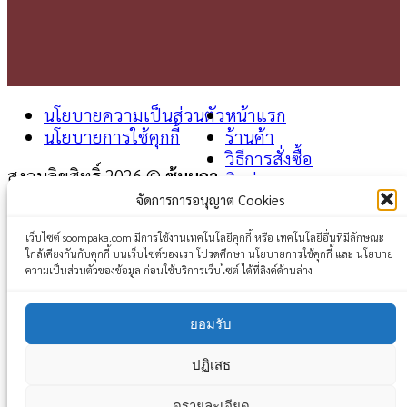
นโยบายความเป็นส่วนตัว
หน้าแรก
นโยบายการใช้คุกกี้
ร้านค้า
วิธีการสั่งซื้อ
สงวนลิขสิทธิ์ 2026 ©
ซุ้มผกา
ติดต่อเรา
จัดการการอนุญาต Cookies
Login
เว็บไซต์ soompaka.com มีการใช้งานเทคโนโลยีคุกกี้ หรือ เทคโนโลยีอื่นที่มีลักษณะ
ใกล้เคียงกันกับคุกกี้ บนเว็บไซต์ของเรา โปรดศึกษา นโยบายการใช้คุกกี้ และ นโยบาย
Username or email address
*
ความเป็นส่วนตัวของข้อมูล ก่อนใช้บริการเว็บไซต์ ได้ที่ลิงค์ด้านล่าง
Password
*
ยอมรับ
Remember me
Log in
ปฏิเสธ
Lost your password?
ดูรายละเอียด