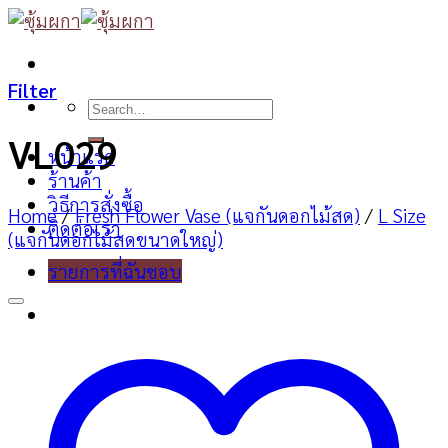
Skip
to
content
Filter
Search
for:
VL029
หน้าแรก
ร้านค้า
วิธีการสั่งซื้อ
Home
/
Fresh Flower Vase (แจกันดอกไม้สด)
/
L Size
ติดต่อเรา
(แจกันดอกไม้สดขนาดใหญ่)
รายการที่ฉันชอบ