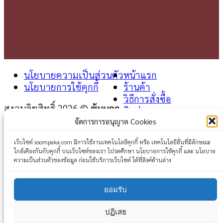
นโยบายความเป็นส่วนตัว
หน้าแรก
นโยบายการใช้คุกกี้
ร้านค้า
วิธีการสั่งซื้อ
สงวนลิขสิทธิ์ 2026 ©
ซุ้มผกา
ติดต่อเรา
จัดการการอนุญาต Cookies
Login
เว็บไซต์ soompaka.com มีการใช้งานเทคโนโลยีคุกกี้ หรือ เทคโนโลยีอื่นที่มีลักษณะ
ใกล้เคียงกันกับคุกกี้ บนเว็บไซต์ของเรา โปรดศึกษา นโยบายการใช้คุกกี้ และ นโยบาย
Username or email address
*
ความเป็นส่วนตัวของข้อมูล ก่อนใช้บริการเว็บไซต์ ได้ที่ลิงค์ด้านล่าง
Password
*
ยอมรับ
Remember me
Log in
ปฏิเสธ