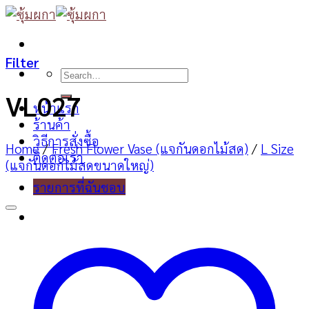
Skip
to
content
Filter
Search
for:
VL027
หน้าแรก
ร้านค้า
วิธีการสั่งซื้อ
Home
/
Fresh Flower Vase (แจกันดอกไม้สด)
/
L Size
ติดต่อเรา
(แจกันดอกไม้สดขนาดใหญ่)
รายการที่ฉันชอบ