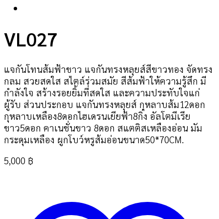
VL027
แจกันโทนส้มฟ้าขาว แจกันทรงหลุยส์สีขาวทอง จัดทรง
กลม สวยสดใส สไตล์ร่วมสมัย สีส้มฟ้าให้ความรู้สึก มี
กำลังใจ สร้างรอยยิ้มที่สดใส และความประทับใจแก่
ผู้รับ ส่วนประกอบ แจกันทรงหลุยส์ กุหลาบส้ม12ดอก
กุหลาบเหลือง8ดอกไฮเดรนเยียฟ้า8กิ่ง อัลโตมีเรีย
ขาว5ดอก คาเนชั่นขาว 8ดอก สแตติสเหลืองอ่อน มัม
กระดุมเหลือง ผูกโบว์หรูส้มอ่อนขนาด50*70CM.
5,000
฿