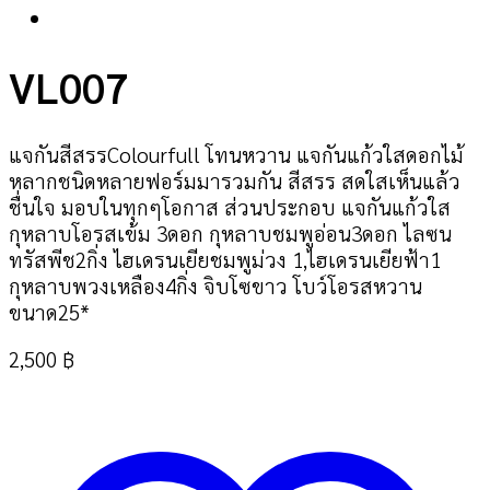
VL007
แจกันสีสรรColourfull โทนหวาน แจกันแก้วใสดอกไม้
หลากชนิดหลายฟอร์มมารวมกัน สีสรร สดใสเห็นแล้ว
ชื่นใจ มอบในทุกๆโอกาส ส่วนประกอบ แจกันแก้วใส
กุหลาบโอรสเข้ม 3ดอก กุหลาบชมพูอ่อน3ดอก ไลซน
ทรัสพีช2กิ่ง ไฮเดรนเยียชมพูม่วง 1,ไฮเดรนเยียฟ้า1
กุหลาบพวงเหลือง4กิ่ง จิบโซขาว โบว์โอรสหวาน
ขนาด25*
2,500
฿