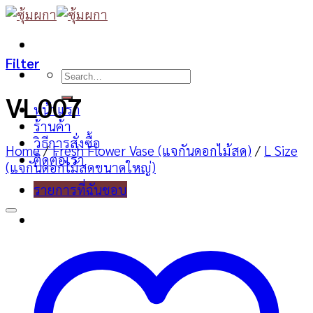
Skip
to
content
Filter
Search
for:
VL007
หน้าแรก
ร้านค้า
วิธีการสั่งซื้อ
Home
/
Fresh Flower Vase (แจกันดอกไม้สด)
/
L Size
ติดต่อเรา
(แจกันดอกไม้สดขนาดใหญ่)
รายการที่ฉันชอบ