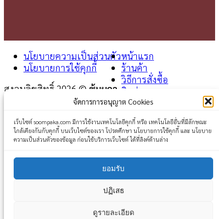
นโยบายความเป็นส่วนตัว
หน้าแรก
นโยบายการใช้คุกกี้
ร้านค้า
วิธีการสั่งซื้อ
สงวนลิขสิทธิ์ 2026 ©
ซุ้มผกา
ติดต่อเรา
จัดการการอนุญาต Cookies
Login
เว็บไซต์ soompaka.com มีการใช้งานเทคโนโลยีคุกกี้ หรือ เทคโนโลยีอื่นที่มีลักษณะ
ใกล้เคียงกันกับคุกกี้ บนเว็บไซต์ของเรา โปรดศึกษา นโยบายการใช้คุกกี้ และ นโยบาย
Username or email address
*
ความเป็นส่วนตัวของข้อมูล ก่อนใช้บริการเว็บไซต์ ได้ที่ลิงค์ด้านล่าง
Password
*
ยอมรับ
Remember me
Log in
ปฏิเสธ
Lost your password?
ดูรายละเอียด