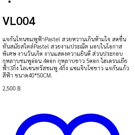
เพิ่มในรายการที่ฉันชอบ
VL004
แจกันโทนชมพูฟ้าPastel สวยหวานเกินห้ามใจ สดชื่น
ทันสมัยสไตล์Pastel สวยงามประณีต มอบในโอกาส
พิเศษ งานวันเกิด งานแสดงความยินดี ส่วนประกอบ
กุหลาบชมพูอ่อน 4ดอก กุหลาบขาว 5ดอก ไฮเดรนเยีย
ฟ้า3กิ่ง ไลเซนทรัสชมพู 4กิ่ง แซมจิบโซขาว แจกันแก้ว
สีฟ้า ขนาด40*50CM.
2,500
฿