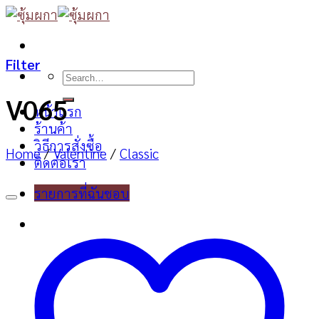
Skip
to
content
Filter
Search
for:
V065
หน้าแรก
ร้านค้า
วิธีการสั่งซื้อ
Home
/
Valentine
/
Classic
ติดต่อเรา
รายการที่ฉันชอบ