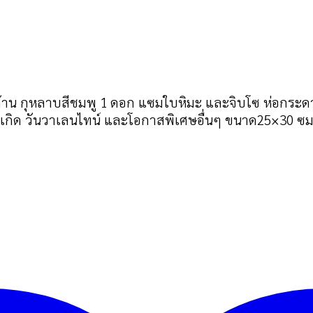
้าน กุหลาบสีชมพู 1 ดอก แซมใบหิมะ และจิบโซ ห่อกระด
ิด วันวาเลนไทน์ และโอกาสพิเศษอื่นๆ ขนาด25×30 ซม