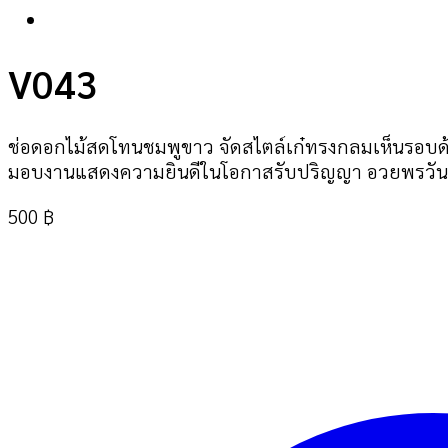
V043
ช่อดอกไม้สดโทนชมพูขาว จัดสไตล์เก๋ทรงกลมเห็นรอบด
มอบงานแสดงความยินดีในโอกาสรับปริญญา อวยพรวันเก
500
฿