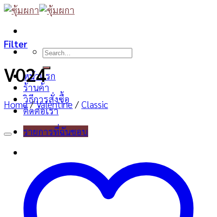
Skip
to
content
Filter
Search
for:
V024
หน้าแรก
ร้านค้า
วิธีการสั่งซื้อ
Home
/
Valentine
/
Classic
ติดต่อเรา
รายการที่ฉันชอบ