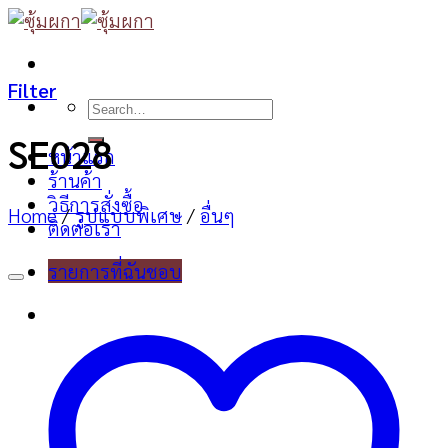
Skip
to
content
Filter
Search
for:
SE028
หน้าแรก
ร้านค้า
วิธีการสั่งซื้อ
Home
/
รูปแบบพิเศษ
/
อื่นๆ
ติดต่อเรา
รายการที่ฉันชอบ