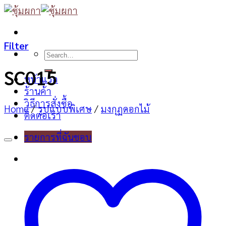
Skip
to
content
Filter
Search
for:
SC015
หน้าแรก
ร้านค้า
วิธีการสั่งซื้อ
Home
/
รูปแบบพิเศษ
/
มงกุฏดอกไม้
ติดต่อเรา
รายการที่ฉันชอบ