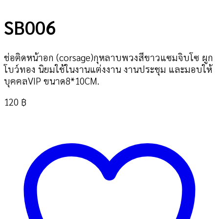
SB006
ช่อติดหน้าอก (corsage)กุหลาบพวงสีขาวแซมจิบโซ ผูก
โบว์ทอง นิยมใช้ในงานแต่งงาน งานประชุม และมอบให้
บุคคลVIP ขนาด8*10CM.
120
฿