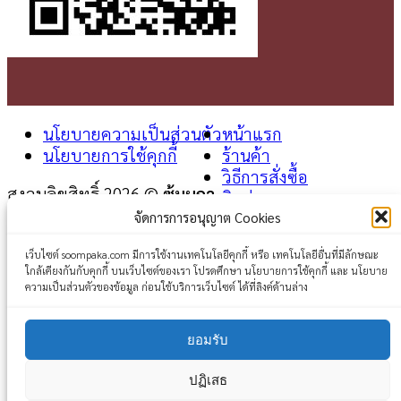
นโยบายความเป็นส่วนตัว
หน้าแรก
นโยบายการใช้คุกกี้
ร้านค้า
วิธีการสั่งซื้อ
สงวนลิขสิทธิ์ 2026 ©
ซุ้มผกา
ติดต่อเรา
จัดการการอนุญาต Cookies
Login
เว็บไซต์ soompaka.com มีการใช้งานเทคโนโลยีคุกกี้ หรือ เทคโนโลยีอื่นที่มีลักษณะ
ใกล้เคียงกันกับคุกกี้ บนเว็บไซต์ของเรา โปรดศึกษา นโยบายการใช้คุกกี้ และ นโยบาย
Username or email address
*
ความเป็นส่วนตัวของข้อมูล ก่อนใช้บริการเว็บไซต์ ได้ที่ลิงค์ด้านล่าง
Password
*
ยอมรับ
Remember me
Log in
ปฏิเสธ