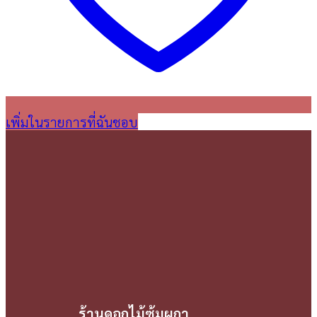
เพิ่มในรายการที่ฉันชอบ
ร้านดอกไม้ซุ้มผกา