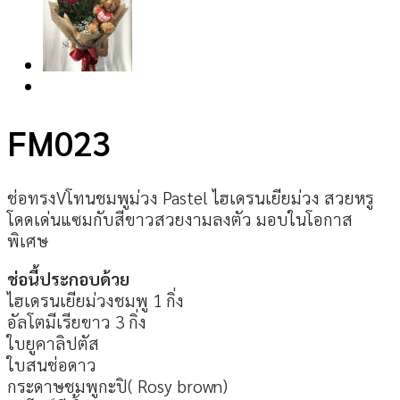
FM023
ช่อทรงVโทนชมพูม่วง Pastel ไฮเดรนเยียม่วง สวยหรู
โดดเด่นแซมกับสีขาวสวยงามลงตัว มอบในโอกาส
พิเศษ
ช่อนี้ประกอบด้วย
ไฮเดรนเยียม่วงชมพู 1 กิ่ง
อัลโตมีเรียขาว 3 กิ่ง
ใบยูคาลิปตัส
ใบสนช่อดาว
กระดาษชมพูกะปิ( Rosy brown)