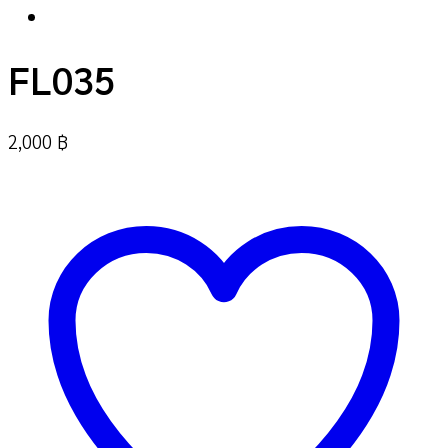
FL035
2,000
฿