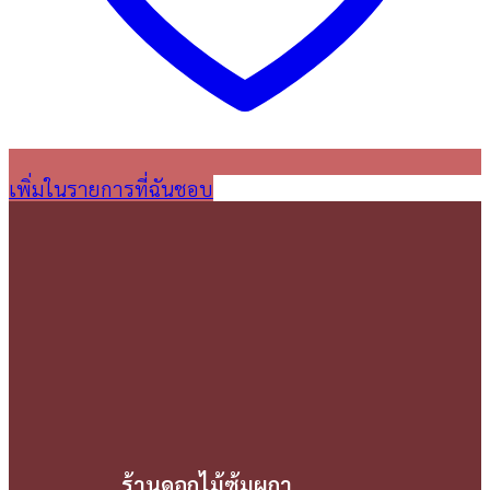
เพิ่มในรายการที่ฉันชอบ
ร้านดอกไม้ซุ้มผกา