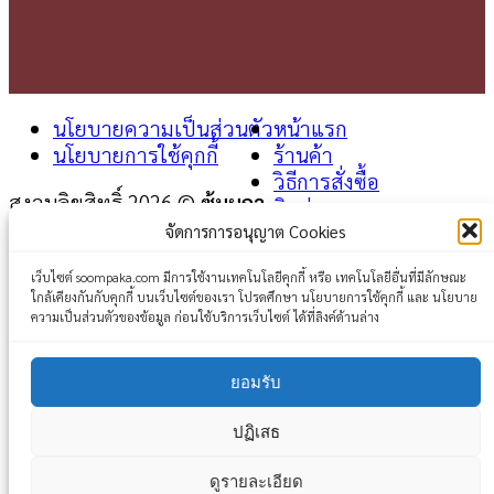
นโยบายความเป็นส่วนตัว
หน้าแรก
นโยบายการใช้คุกกี้
ร้านค้า
วิธีการสั่งซื้อ
สงวนลิขสิทธิ์ 2026 ©
ซุ้มผกา
ติดต่อเรา
จัดการการอนุญาต Cookies
Login
เว็บไซต์ soompaka.com มีการใช้งานเทคโนโลยีคุกกี้ หรือ เทคโนโลยีอื่นที่มีลักษณะ
ใกล้เคียงกันกับคุกกี้ บนเว็บไซต์ของเรา โปรดศึกษา นโยบายการใช้คุกกี้ และ นโยบาย
Username or email address
*
ความเป็นส่วนตัวของข้อมูล ก่อนใช้บริการเว็บไซต์ ได้ที่ลิงค์ด้านล่าง
Password
*
ยอมรับ
Remember me
Log in
ปฏิเสธ
Lost your password?
ดูรายละเอียด