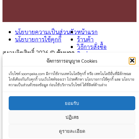
นโยบายความเป็นส่วนตัว
หน้าแรก
นโยบายการใช้คุกกี้
ร้านค้า
วิธีการสั่งซื้อ
สงวนลิขสิทธิ์ 2026 ©
ซุ้มผกา
ติดต่อเรา
จัดการการอนุญาต Cookies
Login
เว็บไซต์ soompaka.com มีการใช้งานเทคโนโลยีคุกกี้ หรือ เทคโนโลยีอื่นที่มีลักษณะ
ใกล้เคียงกันกับคุกกี้ บนเว็บไซต์ของเรา โปรดศึกษา นโยบายการใช้คุกกี้ และ นโยบาย
Username or email address
*
ความเป็นส่วนตัวของข้อมูล ก่อนใช้บริการเว็บไซต์ ได้ที่ลิงค์ด้านล่าง
Password
*
ยอมรับ
Remember me
Log in
ปฏิเสธ
Lost your password?
ดูรายละเอียด