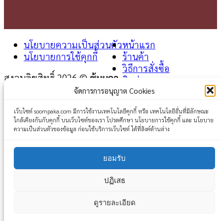
นโยบายความเป็นส่วนตัว
หน้าแรก
นโยบายการใช้คุกกี้
ร้านค้า
วิธีการสั่งซื้อ
สงวนลิขสิทธิ์ 2026 ©
ซุ้มผกา
ติดต่อเรา
จัดการการอนุญาต Cookies
Login
เว็บไซต์ soompaka.com มีการใช้งานเทคโนโลยีคุกกี้ หรือ เทคโนโลยีอื่นที่มีลักษณะ
ใกล้เคียงกันกับคุกกี้ บนเว็บไซต์ของเรา โปรดศึกษา นโยบายการใช้คุกกี้ และ นโยบาย
Username or email address
*
ความเป็นส่วนตัวของข้อมูล ก่อนใช้บริการเว็บไซต์ ได้ที่ลิงค์ด้านล่าง
Password
*
ยอมรับ
Remember me
Log in
ปฏิเสธ
Lost your password?
ดูรายละเอียด