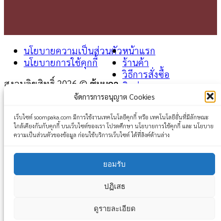
นโยบายความเป็นส่วนตัว
หน้าแรก
นโยบายการใช้คุกกี้
ร้านค้า
วิธีการสั่งซื้อ
สงวนลิขสิทธิ์ 2026 ©
ซุ้มผกา
ติดต่อเรา
จัดการการอนุญาต Cookies
Login
เว็บไซต์ soompaka.com มีการใช้งานเทคโนโลยีคุกกี้ หรือ เทคโนโลยีอื่นที่มีลักษณะ
ใกล้เคียงกันกับคุกกี้ บนเว็บไซต์ของเรา โปรดศึกษา นโยบายการใช้คุกกี้ และ นโยบาย
Username or email address
*
ความเป็นส่วนตัวของข้อมูล ก่อนใช้บริการเว็บไซต์ ได้ที่ลิงค์ด้านล่าง
Password
*
ยอมรับ
Remember me
Log in
ปฏิเสธ
Lost your password?
ดูรายละเอียด