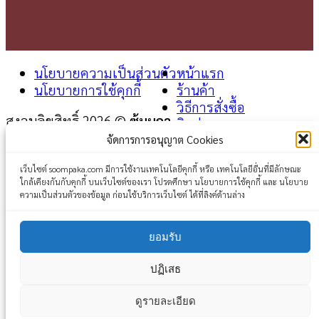
นโยบายความเป็นส่วนตัว
หน้าแรก
นโยบายการใช้คุกกี้
ร้านค้า
วิธีการสั่งซื้อ
สงวนลิขสิทธิ์ 2026 ©
ซุ้มผกา
ติดต่อเรา
จัดการการอนุญาต Cookies
Login
เว็บไซต์ soompaka.com มีการใช้งานเทคโนโลยีคุกกี้ หรือ เทคโนโลยีอื่นที่มีลักษณะ
ใกล้เคียงกันกับคุกกี้ บนเว็บไซต์ของเรา โปรดศึกษา นโยบายการใช้คุกกี้ และ นโยบาย
Username or email address
*
ความเป็นส่วนตัวของข้อมูล ก่อนใช้บริการเว็บไซต์ ได้ที่ลิงค์ด้านล่าง
Password
*
ยอมรับ
Remember me
Log in
ปฏิเสธ
Lost your password?
ดูรายละเอียด