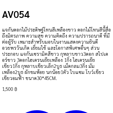
AV054
แจกันดอกไม้ประดิษฐ์โทนสีเหลืองขาว ดอกไม้โทนสีนี้สื่อ
ถึงมิตรภาพ ความสุข ความคิดถึง ความปรารถนาดี ที่มี
ต่อผู้รับ เหมาะสำหรับมอบในงานแสดงความยินดี
อวยพรวันเกิด เยี่ยมไข้ และโอกาสพิเศษอื่นๆ ส่วน
ประกอบ แจกันเซรามิคสีขาว กุหลาบขาว3ดอก สไปเด
อร์ขาว 3ดอกไฮเดรนเยียเหลือง 1กิ่ง ไฮเดรนเยีย
เขียว1กิ่ง กุหลาบเขียวเล็ก2บูธ เม็ดกลม3กิ่ง มัม
เหลือง2บูธ ผักขมห้อย นกน้อย1ตัว ใบแซม โบว์เขียว
เขียวอมฟ้า ขนาด30*45CM.
1,500
฿