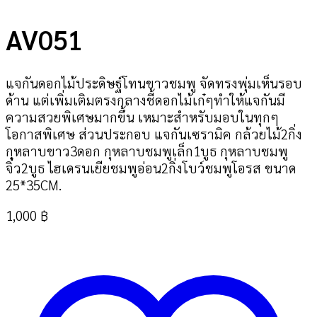
AV051
แจกันดอกไม้ประดิษฐ์โทนขาวชมพู จัดทรงพุ่มเห็นรอบ
ด้าน แต่เพิ่มเติมตรงกลางชี้ดอกไม้เก๋ๆทำให้แจกันมี
ความสวยพิเศษมากขึ้น เหมาะสำหรับมอบในทุกๆ
โอกาสพิเศษ ส่วนประกอบ แจกันเซรามิค กล้วยไม้2กิ่ง
กุหลาบขาว3ดอก กุหลาบชมพูเล็ก1บูธ กุหลาบชมพู
จิ๋ว2บูธ ไฮเดรนเยียชมพูอ่อน2กิ่งโบว์ชมพูโอรส ขนาด
25*35CM.
1,000
฿