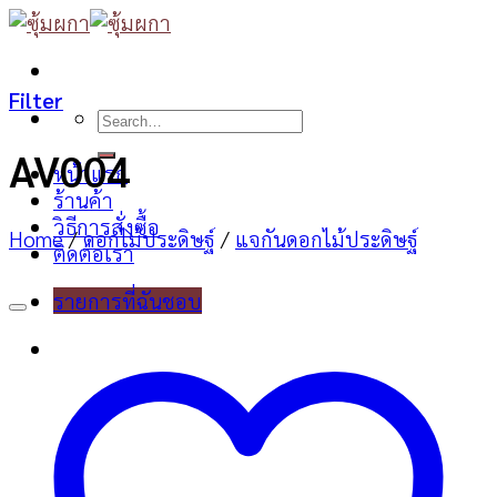
Skip
to
content
Filter
Search
for:
AV004
หน้าแรก
ร้านค้า
วิธีการสั่งซื้อ
Home
/
ดอกไม้ประดิษฐ์
/
แจกันดอกไม้ประดิษฐ์
ติดต่อเรา
รายการที่ฉันชอบ