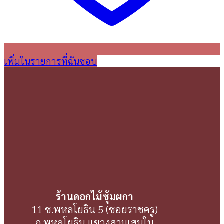
เพิ่มในรายการที่ฉันชอบ
ร้านดอกไม้ซุ้มผกา
11 ซ.พหลโยธิน 5 (ซอยราชครู)
ถ.พหลโยธิน แขวงสามเสนใน