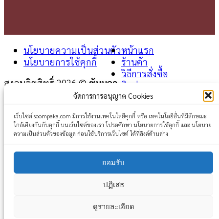
นโยบายความเป็นส่วนตัว
หน้าแรก
นโยบายการใช้คุกกี้
ร้านค้า
วิธีการสั่งซื้อ
สงวนลิขสิทธิ์ 2026 ©
ซุ้มผกา
ติดต่อเรา
จัดการการอนุญาต Cookies
Login
เว็บไซต์ soompaka.com มีการใช้งานเทคโนโลยีคุกกี้ หรือ เทคโนโลยีอื่นที่มีลักษณะ
ใกล้เคียงกันกับคุกกี้ บนเว็บไซต์ของเรา โปรดศึกษา นโยบายการใช้คุกกี้ และ นโยบาย
Username or email address
*
ความเป็นส่วนตัวของข้อมูล ก่อนใช้บริการเว็บไซต์ ได้ที่ลิงค์ด้านล่าง
Password
*
ยอมรับ
Remember me
Log in
ปฏิเสธ
Lost your password?
ดูรายละเอียด