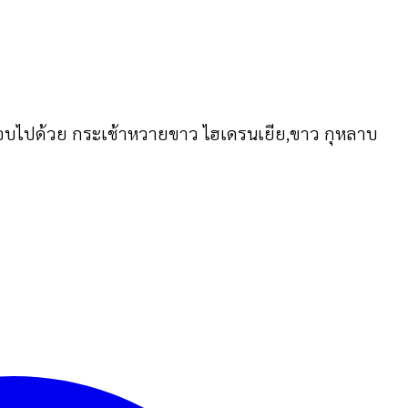
กอบไปด้วย กระเช้าหวายขาว ไฮเดรนเยีย,ขาว กุหลาบ