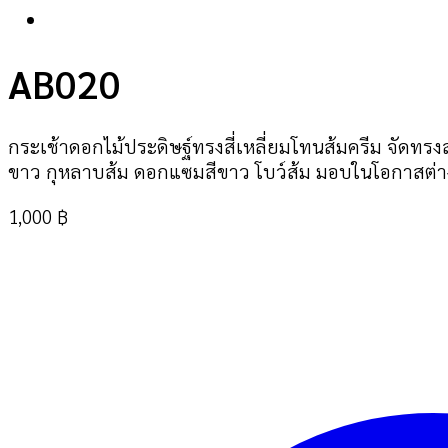
AB020
กระเช้าดอกไม้ประดิษฐ์ทรงสี่เหลี่ยมโทนส้มครีม จัด
ขาว กุหลาบส้ม ดอกแซมสีขาว โบว์ส้ม มอบในโอกาสต่
1,000
฿