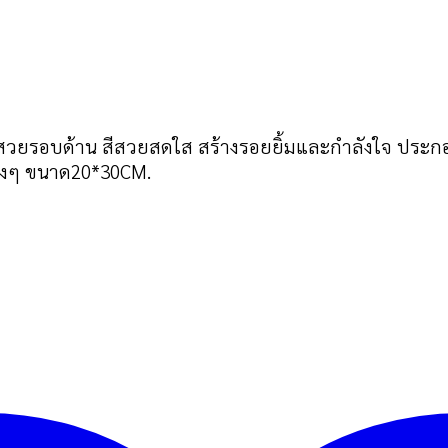
ทรงสวยรอบด้าน สีสวยสดใส สร้างรอยยิ้มและกำลังใจ ประ
างๆ ขนาด20*30CM.